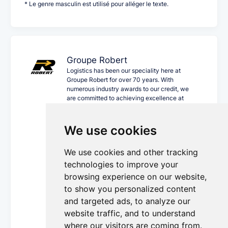
* Le genre masculin est utilisé pour alléger le texte.
Groupe Robert
Logistics has been our speciality here at
Groupe Robert for over 70 years. With
numerous industry awards to our credit, we
are committed to achieving excellence at
every touchpoint of the supply chain and to
constantly redefining current standards of
performance and workplace health and
We use cookies
safety. In addition to North America–wide
coverage, we offer state-of-the-art
We use cookies and other tracking
infrastructure that has continued, and will
continue, to grow and evolve with us over the
technologies to improve your
years. Backed by 3,500 employees and an
browsing experience on our website,
extensive network of partners, we are proud
to show you personalized content
to bring you a unique business ecosystem and
leading-edge expertise tailored to the needs
and targeted ads, to analyze our
of the sectors we serve.
website traffic, and to understand
More Details...
where our visitors are coming from.