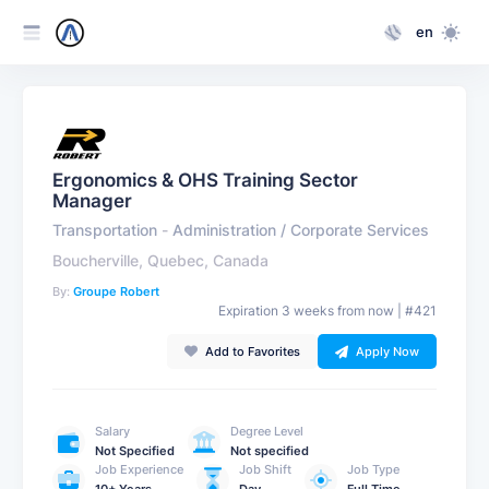
en
Ergonomics & OHS Training Sector
Manager
Transportation
-
Administration / Corporate Services
Boucherville, Quebec, Canada
By:
Groupe Robert
Expiration 3 weeks from now | #421
Add to Favorites
Apply Now
Salary
Degree Level
Not Specified
Not specified
Job Experience
Job Shift
Job Type